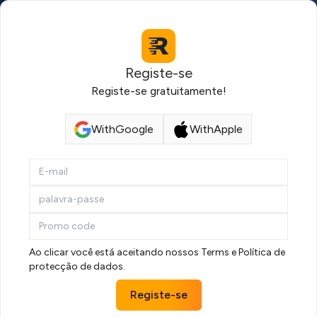
Registe-se
Registe-se gratuitamente!
With
Google
With
Apple
If
you
are
a
human,
ignore
Ao clicar você está aceitando nossos
Terms
e
Política de
protecção de dados
.
this
field
Registe-se