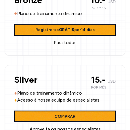
Bronze
10.-
USD
POR MÊS
Plano de treinamento dinâmico
Registre-se
GRÁTIS
por14 dias
Para todos
Silver
15.-
USD
POR MÊS
Plano de treinamento dinâmico
Acesso à nossa equipe de especialistas
COMPRAR
Aproveita os nossos especialistas