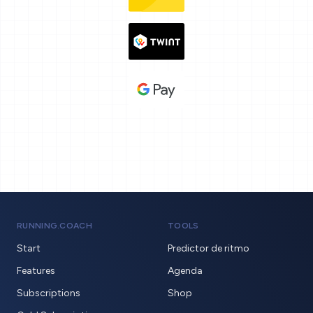
RUNNING.COACH
TOOLS
Start
Predictor de ritmo
Features
Agenda
Subscriptions
Shop