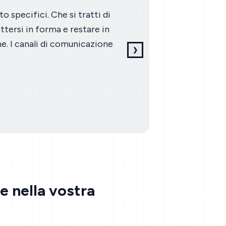
 specifici. Che si tratti di
running.COAC
ttersi in forma e restare in
Röthlin. Valutaz
. I canali di comunicazione
partecipanti in 
❯
Diapositiva successiva
 nella vostra