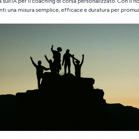
a sull'IA per il coaching di corsa personalizzato. Con il 
enti una misura semplice, efficace e duratura per promuov