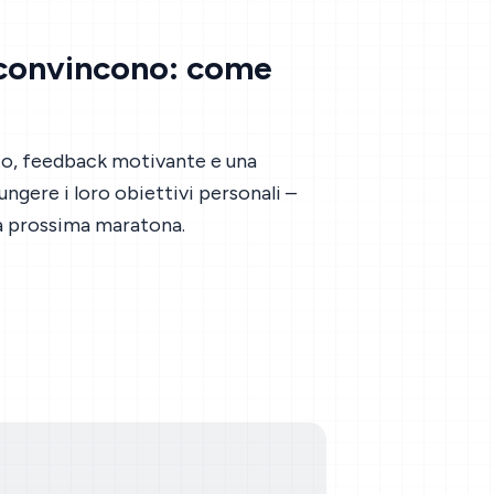
e convincono: come
to, feedback motivante e una
ngere i loro obiettivi personali –
lla prossima maratona.
2. Supporto