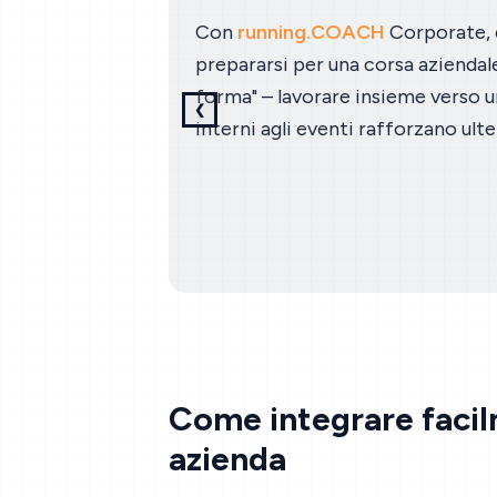
Con
running.COACH
Corporate, è
prepararsi per una corsa aziendal
forma" – lavorare insieme verso 
❮
Diapositiva precedente
interni agli eventi rafforzano ult
Come integrare faci
azienda