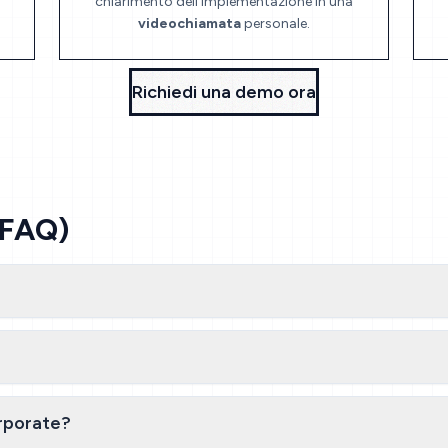
chiarimento dell'implementazione in una
videochiamata
personale.
Richiedi una demo ora
(FAQ)
rporate?