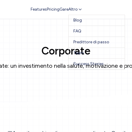
Features
Pricing
Gare
Altro
Blog
FAQ
Predittore di passo
Corporate
Team
Success Stories
: un investimento nella salute, motivazione e prod