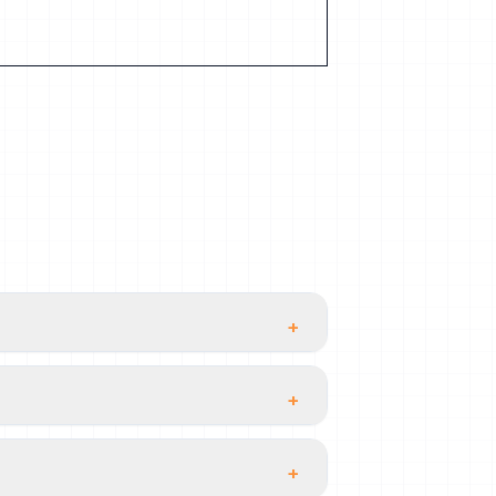
+
+
+