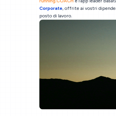
running.COACH
è l'app leader basat
Corporate
, offrite ai vostri dipend
posto di lavoro.