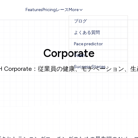
Features
Pricing
レース
More
ブログ
よくある質問
Pace predictor
Corporate
Team
Success Stories
COACH Corporate：従業員の健康、モチベーション