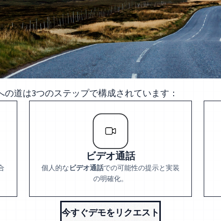
への道は3つのステップで構成されています：
ビデオ通話
合
個人的な
ビデオ通話
での可能性の提示と実装
の明確化。
今すぐデモをリクエスト