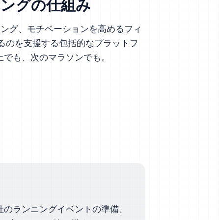
チングの仕組み
ング、モチベーションを高めるフィ
るのを支援する包括的なプラットフ
向上でも、次のマラソンでも。
2. Vikt
会社のランニングイベントの準備、
running.COAC