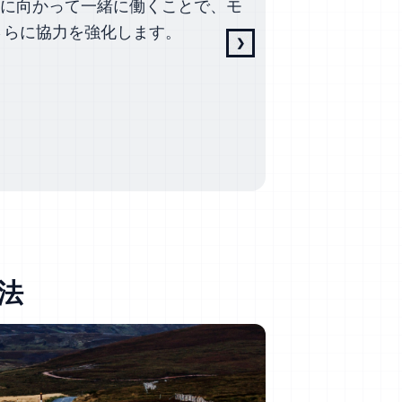
標に向かって一緒に働くことで、モ
バックを提供し
さらに協力を強化します。
目標へと導きま
❯
次のスライド
方法