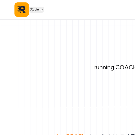
JA
running.