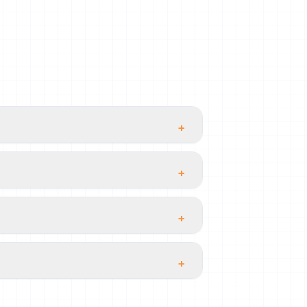
+
+
+
+