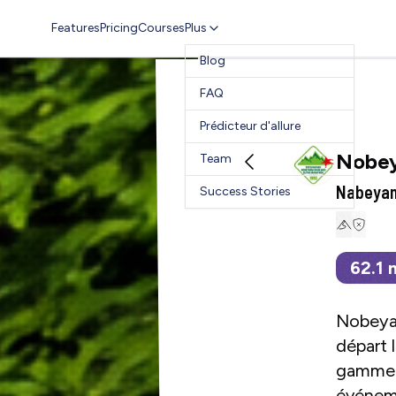
Features
Pricing
Courses
Plus
Blog
FAQ
Prédicteur d'allure
Nobey
Team
Nabeyam
Success Stories
62.1
Nobeyam
départ 
gamme d
événeme