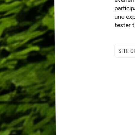
partici
une exp
tester 
SITE O