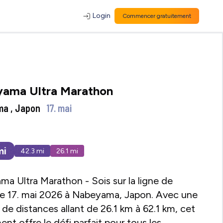
Login
Commencer gratuitement
ama Ultra Marathon
a , Japon
17. mai
mi
42.3
mi
26.1
mi
a Ultra Marathon - Sois sur la ligne de
le 17. mai 2026 à Nabeyama, Japon. Avec une
e distances allant de 26.1 km à 62.1 km, cet
nt offre le défi parfait pour tous les