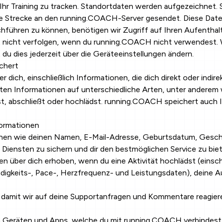
hr Training zu tracken. Standortdaten werden aufgezeichnet. S
fene Strecke an den running.COACH-Server gesendet. Diese Date
hführen zu können, benötigen wir Zugriff auf Ihren Aufenthalt
nicht verfolgen, wenn du running.COACH nicht verwendest. 
u dies jederzeit über die Geräteeinstellungen ändern.
chert
ich, einschließlich Informationen, die dich direkt oder indirek
lten Informationen auf unterschiedliche Arten, unter anderem
, abschließt oder hochlädst. running.COACH speichert auch I
formationen
onen wie deinen Namen, E-Mail-Adresse, Geburtsdatum, Gesch
iensten zu sichern und dir den bestmöglichen Service zu biet
en über dich erhoben, wenn du eine Aktivität hochlädst (einsch
gkeits-, Pace-, Herzfrequenz- und Leistungsdaten), deine A
 damit wir auf deine Supportanfragen und Kommentare reagier
eräten und Apps, welche du mit running.COACH verbindest. D