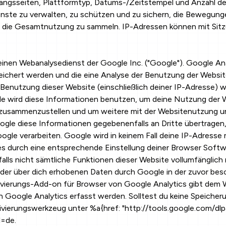
gangsseiten, Plattformtyp, Datums-/Zeitstempel und Anzahl de
ienste zu verwalten, zu schützen und zu sichern, die Bewegun
r die Gesamtnutzung zu sammeln. IP-Adressen können mit Sit
inen Webanalysedienst der Google Inc. ("Google"). Google Ana
ichert werden und die eine Analyse der Benutzung der Website
Benutzung dieser Website (einschließlich deiner IP-Adresse) 
le wird diese Informationen benutzen, um deine Nutzung der 
er zusammenzustellen und um weitere mit der Websitenutzung 
ogle diese Informationen gegebenenfalls an Dritte übertragen,
ogle verarbeiten. Google wird in keinem Fall deine IP-Adress
kies durch eine entsprechende Einstellung deiner Browser Softw
falls nicht sämtliche Funktionen dieser Website vollumfänglic
g der über dich erhobenen Daten durch Google in der zuvor be
vierungs-Add-on für Browser von Google Analytics gibt dem W
oogle Analytics erfasst werden. Solltest du keine Speicherun
ivierungswerkzeug unter %a{href: "http://tools.google.com/dlp
l=de.