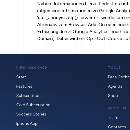
Nähere Informationen hierzu findest du unt
(allgemeine Informationen zu Google Analyt
'gat._anonymizeIp();' erweitert wurde, um e
Alternativ zum Browser-Add-On oder innerhal
Erfassung durch Google Analytics innerhalb 
Domain). Dabei wird ein Opt-Out-Cookie auf 
RUNNING.COACH
TOOLS
Start
Pace-Rechn
Features
Agenda
Subscriptions
Shop
Gold Subscription
ABOUT US
Success Stories
Team
Iphone App
Contacts