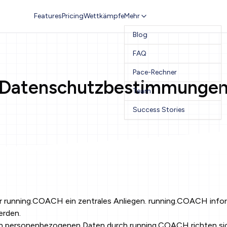
Features
Pricing
Wettkämpfe
Mehr
Blog
FAQ
Pace-Rechner
Datenschutzbestimmunge
Team
Success Stories
r running.COACH ein zentrales Anliegen. running.COACH inf
erden.
on personenbezogenen Daten durch running.COACH richten si