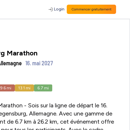
Login
Commencer gratuitement
g Marathon
Allemagne
16. mai 2027
19.6
mi
13.1
mi
6.7
mi
rathon - Sois sur la ligne de départ le 16.
Regensburg, Allemagne. Avec une gamme de
ant de 6.7 km à 26.2 km, cet événement offre
t pour tous les participants. Avec le cadre