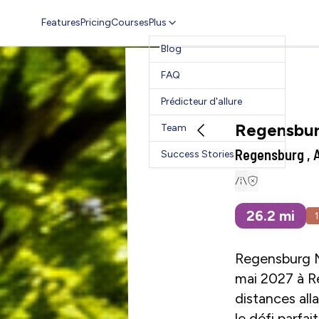
Features
Pricing
Courses
Plus
Blog
FAQ
Prédicteur d'allure
Regensbur
Team
Regensburg , 
Success Stories
26.2
mi
Regensburg Ma
mai 2027 à 
distances all
le défi parfai