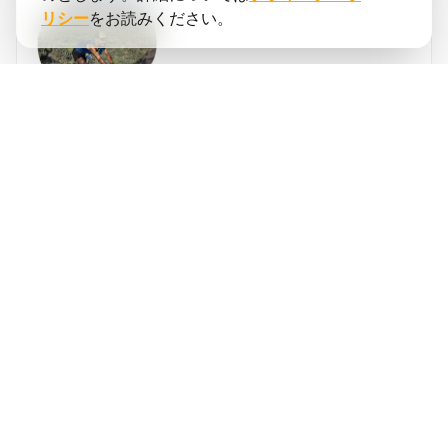
リシー
をお読みください。
サイード
ロペス
running.COACHは年間のシーズン全体を計画
するのに役立ちました。年間目標が変更され
た場合のトレーニングプランの調整の柔軟性
が大好きです。週の計画の立て方、ペースと
❮
❯
心拍数の正確さ、アプリの使いやすさに非常
に満足しています。ダッシュボードが非常に
正確で、統計が週ごとに明確にトラックを維
持するのに役立ちます。今年の目標は、コロ
ンビアでの3つの山岳ウルトラマラソンで800
ITRAポイントを達成することです。