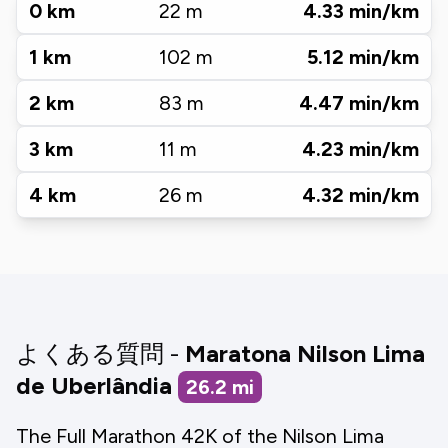
0
km
22
m
4.33
min/km
1
km
102
m
5.12
min/km
2
km
83
m
4.47
min/km
3
km
11
m
4.23
min/km
4
km
26
m
4.32
min/km
よくある質問 -
Maratona Nilson Lima
de Uberlândia
26.2
mi
The Full Marathon 42K of the Nilson Lima