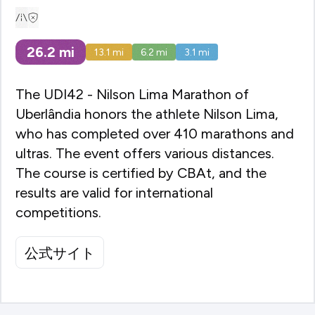
26.2
mi
13.1
mi
6.2
mi
3.1
mi
The UDI42 - Nilson Lima Marathon of
Uberlândia honors the athlete Nilson Lima,
who has completed over 410 marathons and
ultras. The event offers various distances.
The course is certified by CBAt, and the
results are valid for international
competitions.
公式サイト