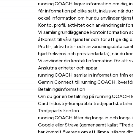
running.COACH lagrar information om dig, inkl
får information på olika sätt, inklusive när d
också information om hur du använder tjäns
Konto, profil, aktivitet och användningsinfo
Vi samlar grundläggande kontoinformation so
åtkomst till våra tjänster och för att ge dig b
Profil-, aktivitets- och användningsdata saml
hjärtfrekvens och prestandadata), när du kom
Vi använder din kontaktinformation för att 
Anslutna enheter och appar
running.COACH samlar in information från enh
Garmin Connect till running.COACH, överför
Betalningsinformation
Om du gör en betalning på running.COACH kan
Card Industry-kompatibla tredjepartsbetalning
Tredjeparts konton
running.COACH låter dig logga in och logga 
Google eller Strava (gemensamt kallat "Tredj
har kommit överens om att lämna, såsom ditt