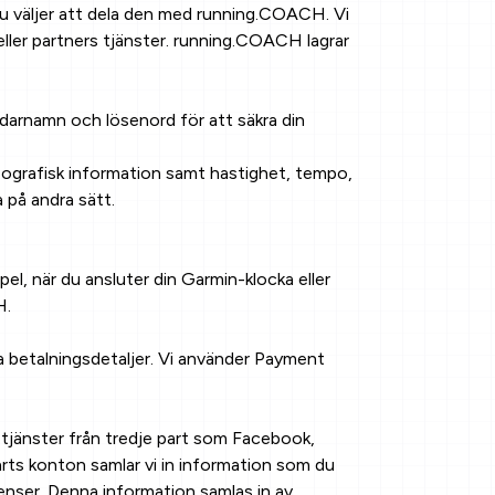
 du väljer att dela den med running.COACH. Vi
 eller partners tjänster. running.COACH lagrar
darnamn och lösenord för att säkra din
 geografisk information samt hastighet, tempo,
 på andra sätt.
l, när du ansluter din Garmin-klocka eller
H.
 betalningsdetaljer. Vi använder Payment
tjänster från tredje part som Facebook,
arts konton samlar vi in information som du
enser. Denna information samlas in av