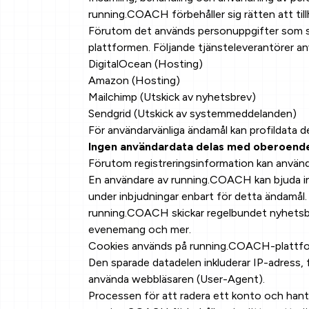
running.COACH förbehåller sig rätten att til
Förutom det används personuppgifter som sa
plattformen. Följande tjänsteleverantörer a
DigitalOcean (Hosting)
Amazon (Hosting)
Mailchimp (Utskick av nyhetsbrev)
Sendgrid (Utskick av systemmeddelanden)
För användarvänliga ändamål kan profildata 
Ingen användardata delas med oberoende
Förutom registreringsinformation kan användare
En användare av running.COACH kan bjuda i
under inbjudningar enbart för detta ändamål.
running.COACH skickar regelbundet nyhetsbre
evenemang och mer.
Cookies används på running.COACH-plattforme
Den sparade datadelen inkluderar IP-adress, 
använda webbläsaren (User-Agent).
Processen för att radera ett konto och hant