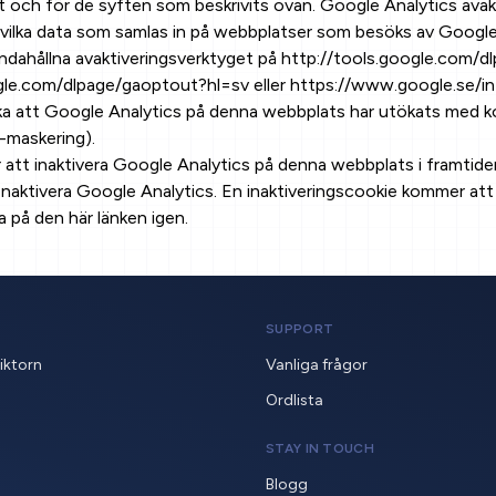
 och för de syften som beskrivits ovan. Google Analytics avakt
ilka data som samlas in på webbplatser som besöks av Google An
lhandahållna avaktiveringsverktyget på http://tools.google.com/
gle.com/dlpage/gaoptout?hl=sv eller https://www.google.se/int
peka att Google Analytics på denna webbplats har utökats med ko
P-maskering).
ör att inaktivera Google Analytics på denna webbplats i framtide
aktivera Google Analytics. En inaktiveringscookie kommer att l
 på den här länken igen.
SUPPORT
ktorn
Vanliga frågor
Ordlista
STAY IN TOUCH
Blogg