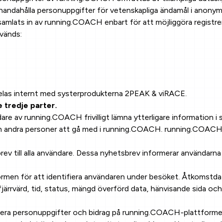
lhandahålla personuppgifter för vetenskapliga ändamål i anony
mlats in av running.COACH enbart för att möjliggöra registr
nvänds:
delas internt med systerprodukterna 2PEAK & viRACE.
 tredje parter.
 av running.COACH frivilligt lämna ytterligare information i sin
n andra personer att gå med i running.COACH. running.COACH 
v till alla användare. Dessa nyhetsbrev informerar användarna
n för att identifiera användaren under besöket. Åtkomstdata sp
fjärrvärd, tid, status, mängd överförd data, hänvisande sida 
era personuppgifter och bidrag på running.COACH-plattformen r