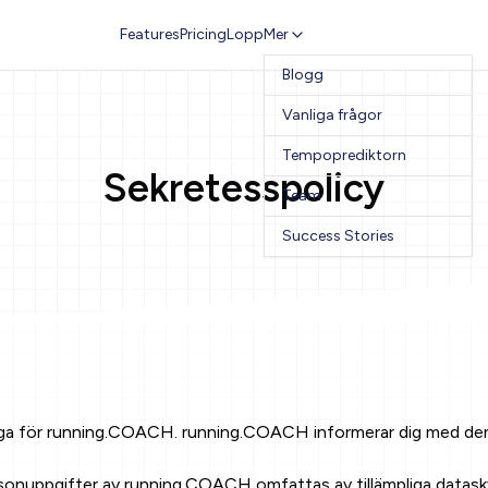
Features
Pricing
Lopp
Mer
Blogg
Vanliga frågor
Tempoprediktorn
Sekretesspolicy
Team
Success Stories
råga för running.COACH. running.COACH informerar dig med den
sonuppgifter av running.COACH omfattas av tillämpliga datasky