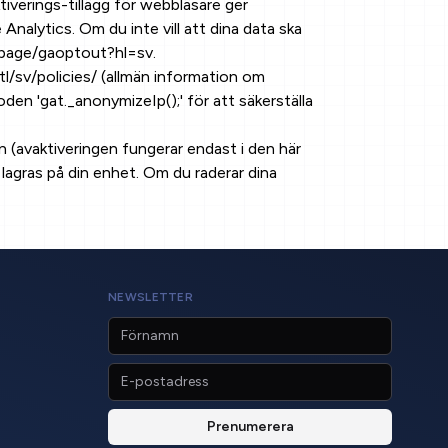
iverings-tillägg för webbläsare ger
alytics. Om du inte vill att dina data ska
dlpage/gaoptout?hl=sv.
l/sv/policies/ (allmän information om
den 'gat._anonymizeIp();' för att säkerställa
n (avaktiveringen fungerar endast i den här
agras på din enhet. Om du raderar dina
NEWSLETTER