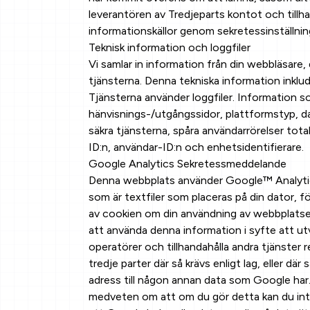
leverantören av Tredjeparts kontot och tillha
informationskällor genom sekretessinställning
Teknisk information och loggfiler
Vi samlar in information från din webbläsare, 
tjänsterna. Denna tekniska information inklu
Tjänsterna använder loggfiler. Information som
hänvisnings-/utgångssidor, plattformstyp, da
säkra tjänsterna, spåra användarrörelser tota
ID:n, användar-ID:n och enhetsidentifierare.
Google Analytics Sekretessmeddelande
Denna webbplats använder Google™ Analytics,
som är textfiler som placeras på din dator,
av cookien om din användning av webbplatsen 
att använda denna information i syfte att u
operatörer och tillhandahålla andra tjänster 
tredje parter där så krävs enligt lag, eller 
adress till någon annan data som Google har.
medveten om att om du gör detta kan du int