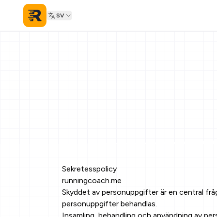
SV
Sekretesspolicy
runningcoach.me
Skyddet av personuppgifter är en central f
personuppgifter behandlas.
Insamling, behandling och användning av per