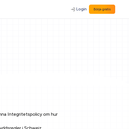
Login
Börja gratis
na Integritetspolicy om hur
ddsregler i Schweiz.