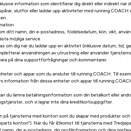
usive information som identifierar dig direkt eller indirekt när
u spårar, slutför eller laddar upp aktiviteter med running.COACH
ten.
rmation
m ditt namn, din e-postadress, födelsedatum, kön, vikt, använ
ästa möjliga service.
as om dig när du laddar upp en aktivitet (inklusive datum, tid,
pletterar användningen av utrustning eller använder tjänsterna
svara på dina supportförfrågningar och kommentarer.
eter och appar som du ansluter till running.COACH. Till exempe
s information från dessa enheter och appar till running.COAC
 du lämna betalningsinformation som din betalkort eller andra
stjänster, och vi lagrar inte dina kreditkortsuppgifter.
in på tjänsterna med konton som du skapar med produkter och 
eparts konton"). När du får åtkomst till tjänsterna med Tredjep
 namn, din e-postadress, din profilinformation och dina prefer