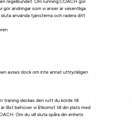
ra den regelbundet. Om running.COACH gör
i gör ändringar som vi anser är väsentliga
 sluta använda tjänsterna och radera ditt
oren.
önen avses dock om inte annat uttryckligen
 träning skickas den rutt du körde till
 låst behöver vi åtkomst till din plats med
COACH. Om du vill sluta spåra din enhets