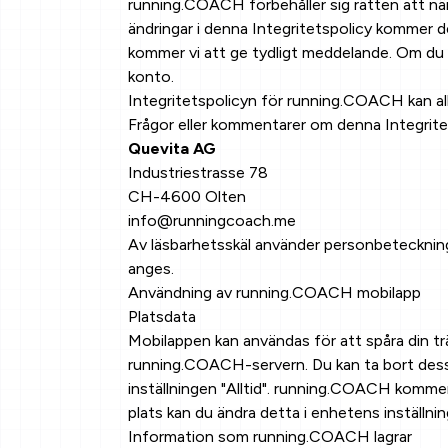
running.COACH förbehåller sig rätten att nä
ändringar i denna Integritetspolicy kommer de
kommer vi att ge tydligt meddelande. Om du h
konto.
Integritetspolicyn för running.COACH kan allt
Frågor eller kommentarer om denna Integritet
Quevita AG
Industriestrasse 78
CH-4600 Olten
info@runningcoach.me
Av läsbarhetsskäl använder personbeteckninga
anges.
Användning av running.COACH mobilapp
Platsdata
Mobilappen kan användas för att spåra din trä
running.COACH-servern. Du kan ta bort dessa 
inställningen "Alltid". running.COACH kommer
plats kan du ändra detta i enhetens inställnin
Information som running.COACH lagrar