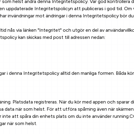
r som helst ändra denna Integritetspolicy. Var god kontrolle
n uppdaterade Integritetspolicyn att publiceras i god tid. Om v
ar invändningar mot ändringar i denna Integritetspolicy bör du
id nås via länken "Integritet" och utgör en del av användarvillk
spolicy kan skickas med post till adressen nedan:
r i denna Integritetspolicy alltid den manliga formen. Båda k
ning. Platsdata registreras. När du kör med appen och sparar din
data när som helst. För att utföra spårning även när skärmen är
 inte att spåra din enhets plats om du inte använder running.
gar när som helst.