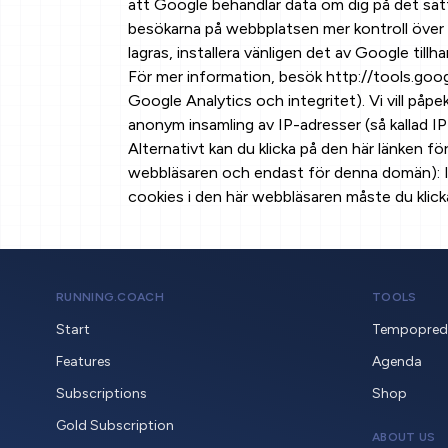
att Google behandlar data om dig på det sätt
besökarna på webbplatsen mer kontroll över v
lagras, installera vänligen det av Google til
För mer information, besök http://tools.goo
Google Analytics och integritet). Vi vill på
anonym insamling av IP-adresser (så kallad I
Alternativt kan du klicka på den här länken f
webbläsaren och endast för denna domän): In
cookies i den här webbläsaren måste du klicka
RUNNING.COACH
TOOLS
Start
Tempopredi
Features
Agenda
Subscriptions
Shop
Gold Subscription
ABOUT US