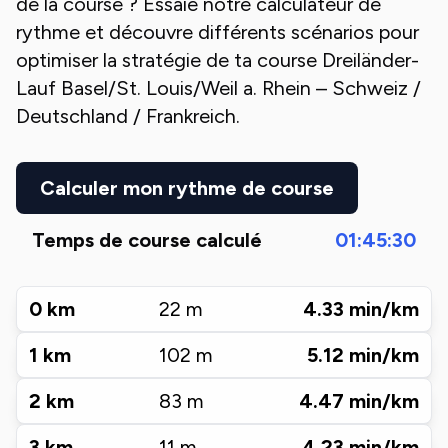
de la course ? Essaie notre calculateur de
rythme et découvre différents scénarios pour
optimiser la stratégie de ta course
Dreiländer-
Lauf Basel/St. Louis/Weil a. Rhein – Schweiz /
Deutschland / Frankreich
.
Calculer mon rythme de course
Temps de course calculé
01:45:30
0
km
22
m
4.33
min/km
1
km
102
m
5.12
min/km
2
km
83
m
4.47
min/km
3
km
11
m
4.23
min/km