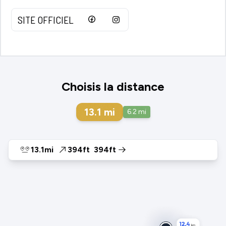
SITE OFFICIEL
Choisis la distance
13.1
mi
6.2
mi
13.1mi
394ft
394ft