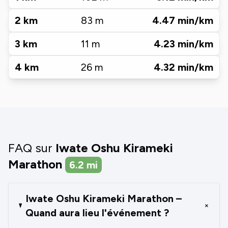
2
km
83
m
4.47
min/km
3
km
11
m
4.23
min/km
4
km
26
m
4.32
min/km
FAQ sur
Iwate Oshu Kirameki
Marathon
6.2
mi
Iwate Oshu Kirameki Marathon –
+
Quand aura lieu l'événement ?