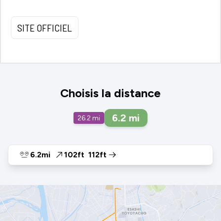
SITE OFFICIEL
Choisis la distance
6.2
mi
26.2
mi
6.2mi
102ft
112ft