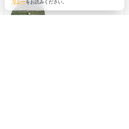
リシー
をお読みください。
サイード
ロペス
running.COACHは年間のシーズン全体を計画
するのに役立ちました。年間目標が変更され
た場合のトレーニングプランの調整の柔軟性
が大好きです。週の計画の立て方、ペースと
❮
❯
心拍数の正確さ、アプリの使いやすさに非常
に満足しています。ダッシュボードが非常に
正確で、統計が週ごとに明確にトラックを維
持するのに役立ちます。今年の目標は、コロ
ンビアでの3つの山岳ウルトラマラソンで800