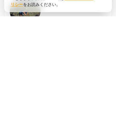
リシー
をお読みください。
サイード
ロペス
running.COACHは年間のシーズン全体を計画
するのに役立ちました。年間目標が変更され
た場合のトレーニングプランの調整の柔軟性
が大好きです。週の計画の立て方、ペースと
❮
❯
心拍数の正確さ、アプリの使いやすさに非常
に満足しています。ダッシュボードが非常に
正確で、統計が週ごとに明確にトラックを維
持するのに役立ちます。今年の目標は、コロ
ンビアでの3つの山岳ウルトラマラソンで800
ITRAポイントを達成することです。