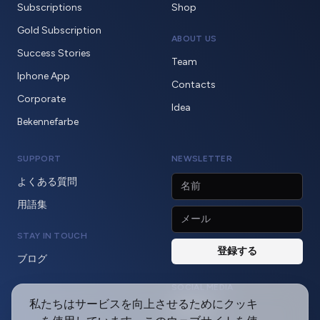
Subscriptions
Shop
Gold Subscription
ABOUT US
Success Stories
Team
Iphone App
Contacts
Corporate
Idea
Bekennefarbe
SUPPORT
NEWSLETTER
よくある質問
用語集
STAY IN TOUCH
ブログ
SOCIAL MEDIA
私たちはサービスを向上させるためにクッキ