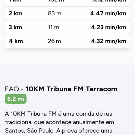
2
km
83
m
4.47
min/km
3
km
11
m
4.23
min/km
4
km
26
m
4.32
min/km
FAQ -
10KM Tribuna FM Terracom
6.2
mi
A 10KM Tribuna FM é uma corrida de rua
tradicional que acontece anualmente em
Santos, São Paulo. A prova oferece uma