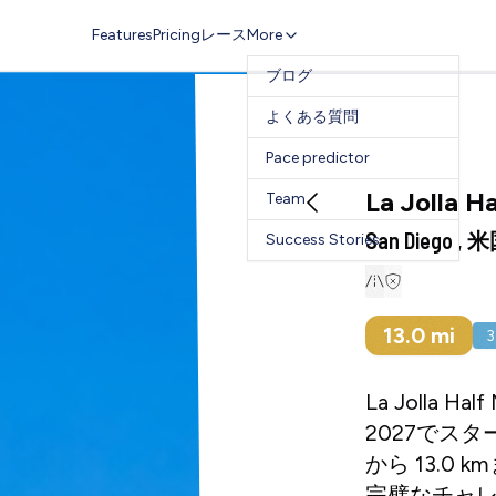
Features
Pricing
レース
More
ブログ
よくある質問
Pace predictor
La Jolla H
Team
San Diego , 
Success Stories
13.0
mi
3
La Jolla Ha
2027でスタ
から 13.
完璧なチャレ