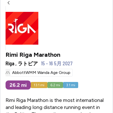
Rimi Riga Marathon
Riga , ラトビア
15 - 16 5月 2027
AbbottWMM Wanda Age Group
26.2
mi
13.1
mi
6.2
mi
3.1
mi
Rimi Riga Marathon is the most international
and leading long distance running event in