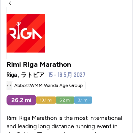
Rimi Riga Marathon
Riga , ラトビア
15 - 16 5月 2027
AbbottWMM Wanda Age Group
26.2
mi
13.1
mi
6.2
mi
3.1
mi
Rimi Riga Marathon is the most international
and leading long distance running event in