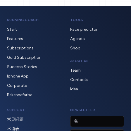
RUNNING.COACH
TOOLS
Start
Pace predictor
Features
Agenda
Subscriptions
Shop
Gold Subscription
ABOUT US
Success Stories
Team
Iphone App
Contacts
Corporate
Idea
Bekennefarbe
SUPPORT
NEWSLETTER
常见问题
术语表