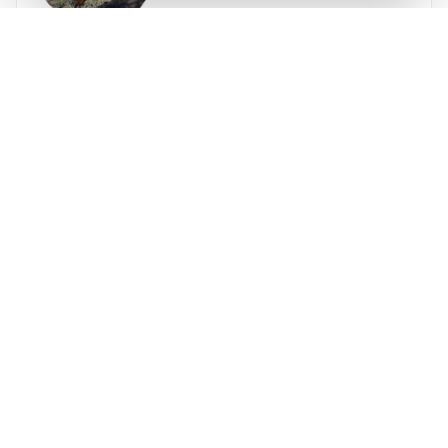
サイード
ロペス
running.COACHは年間のシーズン全体を計画
するのに役立ちました。年間目標が変更され
た場合のトレーニングプランの調整の柔軟性
が大好きです。週の計画の立て方、ペースと
❮
❯
心拍数の正確さ、アプリの使いやすさに非常
に満足しています。ダッシュボードが非常に
正確で、統計が週ごとに明確にトラックを維
持するのに役立ちます。今年の目標は、コロ
ンビアでの3つの山岳ウルトラマラソンで800
ITRAポイントを達成することです。
running.COACHの助けを借りてそれを達成で
きると確信しています。