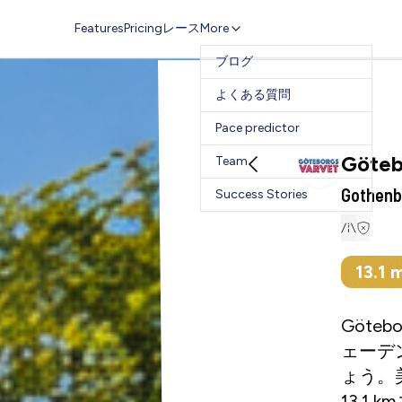
Features
Pricing
レース
More
ブログ
よくある質問
Pace predictor
Göteb
Team
Gothe
Success Stories
13.1
m
Götebo
ェーデン
ょう。美
13.1