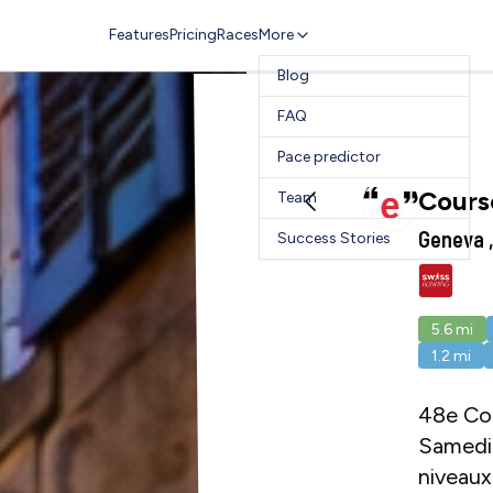
Features
Pricing
Races
More
Blog
FAQ
Pace predictor
Cours
Team
Geneva ,
Success Stories
5.6
mi
1.2
mi
48e Cou
Samedi 
niveaux