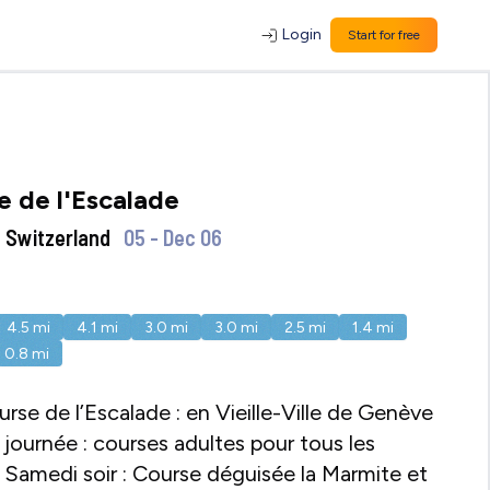
Login
Start for free
e de l'Escalade
 Switzerland
05 - Dec 06
4.5
mi
4.1
mi
3.0
mi
3.0
mi
2.5
mi
1.4
mi
0.8
mi
rse de l’Escalade : en Vieille-Ville de Genève
journée : courses adultes pour tous les
 Samedi soir : Course déguisée la Marmite et