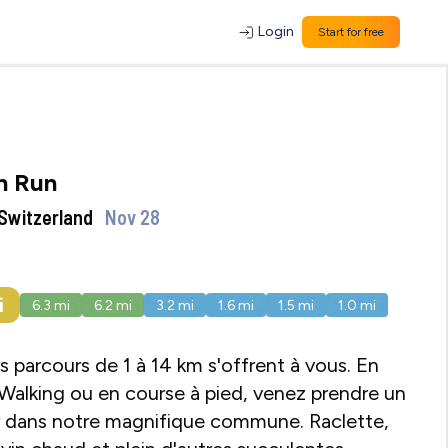
Login
Start for free
n Run
 Switzerland
Nov 28
i
6.3
mi
6.2
mi
3.2
mi
1.6
mi
1.5
mi
1.0
mi
rs parcours de 1 à 14 km s'offrent à vous. En
Walking ou en course à pied, venez prendre un
ir dans notre magnifique commune. Raclette,