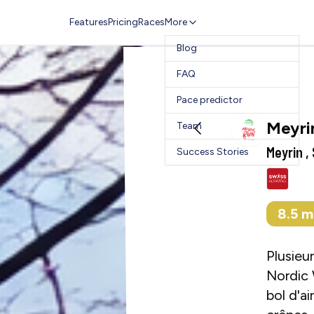
Features
Pricing
Races
More
Blog
FAQ
Pace predictor
Meyri
Team
Meyrin ,
Success Stories
8.5
m
Plusieu
Nordic 
bol d'a