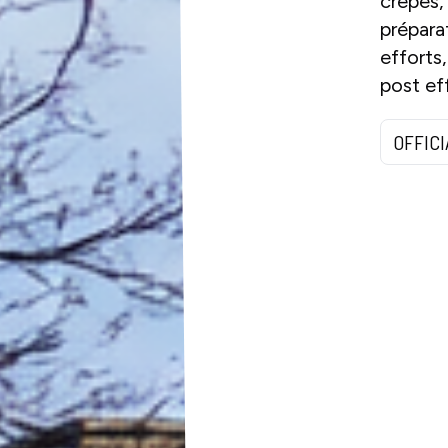
crêpes,
prépara
efforts
post ef
OFFIC