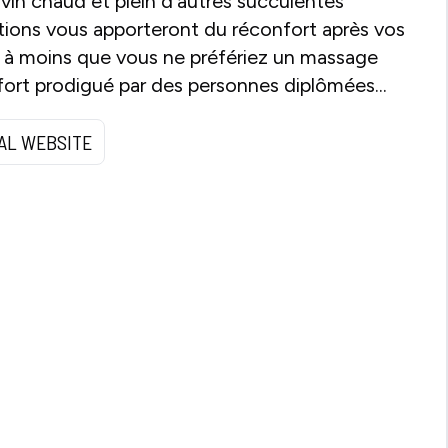
 vin chaud et plein d'autres succulentes
tions vous apporteront du réconfort après vos
, à moins que vous ne préfériez un massage
fort prodigué par des personnes diplômées...
IAL WEBSITE