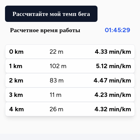
Рассчитайте мой темп бега
Расчетное время работы
01:45:29
0
km
22
m
4.33
min/km
1
km
102
m
5.12
min/km
2
km
83
m
4.47
min/km
3
km
11
m
4.23
min/km
4
km
26
m
4.32
min/km