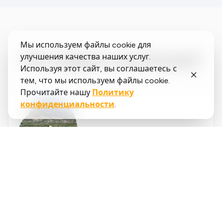
Мы используем файлы cookie для
Что говорят о нас бегуны?
улучшения качества наших услуг.
Используя этот сайт, вы соглашаетесь с
тем, что мы используем файлы cookie.
Прочитайте нашу
Политику
конфиденциальности
.
Said
López
running.COACH помог мне спланировать весь
мой сезон на год. Мне нравится гибкость, с