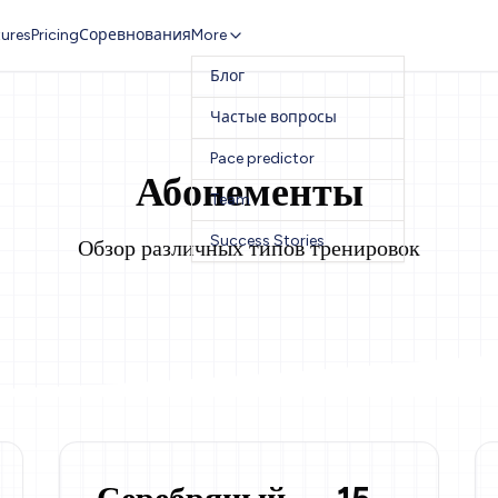
ures
Pricing
Соревнования
More
Блог
Частые вопросы
Pace predictor
Абонементы
Team
Success Stories
Обзор различных типов тренировок