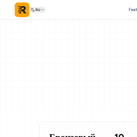
Feat
RU