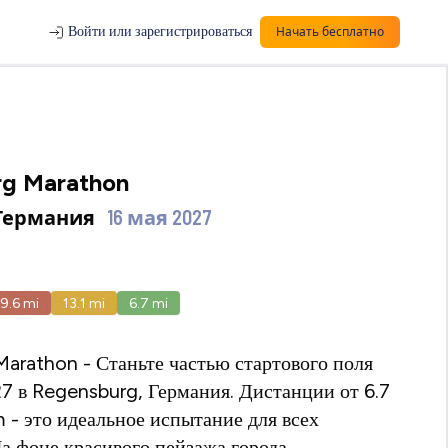
Войти или зарегистрироваться
Начать бесплатно
g Marathon
, Германия
16 мая 2027
19.6
mi
13.1
mi
6.7
mi
arathon - Станьте частью стартового поля
27 в Regensburg, Германия. Дистанции от 6.7
m - это идеальное испытание для всех
На фоне красивого пейзажа города