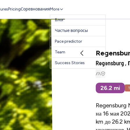
ures
Pricing
Соревнования
More
Блог
Частые вопросы
Pace predictor
Regensbur
Team
Regensburg 
Success Stories
26.2
mi
Regensburg M
на 16 мая 20
km до 26.2 k
участников. 