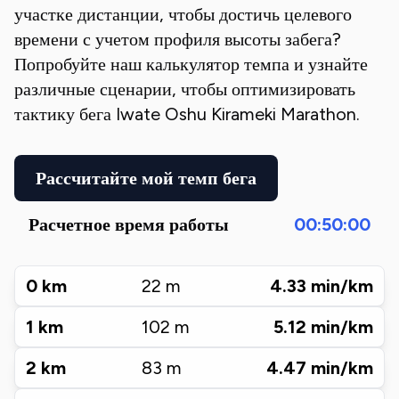
участке дистанции, чтобы достичь целевого
времени с учетом профиля высоты забега?
Попробуйте наш калькулятор темпа и узнайте
различные сценарии, чтобы оптимизировать
тактику бега
Iwate Oshu Kirameki Marathon
.
Рассчитайте мой темп бега
Расчетное время работы
00:50:00
0
km
22
m
4.33
min/km
1
km
102
m
5.12
min/km
2
km
83
m
4.47
min/km