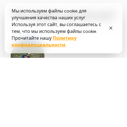
Мы используем файлы cookie для
Что говорят о нас бегуны?
улучшения качества наших услуг.
Используя этот сайт, вы соглашаетесь с
тем, что мы используем файлы cookie.
Прочитайте нашу
Политику
конфиденциальности
.
Said
López
running.COACH помог мне спланировать весь
мой сезон на год. Мне нравится гибкость, с
которой корректируется план тренировок при
изменении годовой цели. Я очень доволен тем,